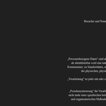
Besucher und Nutze
„Personenbezogene Daten“ sind alle
als identifizierbar wird eine 
Kennnummer, zu Standortdaten, zu
der physischen, physio
„Verarbeitung“ ist jeder mit ode
„Pseudonymisierung“ die Verarbe
nicht mehr einer spezifischen be
und organisatorischen Maßnahmen