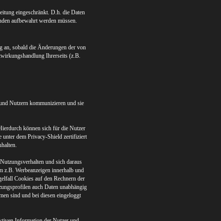
beitung eingeschränkt. D.h. die Daten
Gründen aufbewahrt werden müssen.
ng an, sobald die Änderungen der von
twirkungshandlung Ihrerseits (z.B.
n und Nutzern kommunizieren und sie
ierdurch können sich für die Nutzer
unter dem Privacy-Shield zertifiziert
uhalten.
 Nutzungsverhalten und sich daraus
m z.B. Werbeanzeigen innerhalb und
gelfall Cookies auf den Rechnern der
tzungsprofilen auch Daten unabhängig
men sind und bei diesen eingeloggt
ektiven Information der Nutzer und