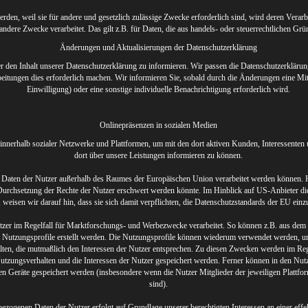
erden, weil sie für andere und gesetzlich zulässige Zwecke erforderlich sind, wird deren Verar
 andere Zwecke verarbeitet. Das gilt z.B. für Daten, die aus handels- oder steuerrechtlichen 
Änderungen und Aktualisierungen der Datenschutzerklärung
er den Inhalt unserer Datenschutzerklärung zu informieren. Wir passen die Datenschutzerkläru
eitungen dies erforderlich machen. Wir informieren Sie, sobald durch die Änderungen eine Mi
Einwilligung) oder eine sonstige individuelle Benachrichtigung erforderlich wird.
Onlinepräsenzen in sozialen Medien
 innerhalb sozialer Netzwerke und Plattformen, um mit den dort aktiven Kunden, Interessente
dort über unsere Leistungen informieren zu können.
i Daten der Nutzer außerhalb des Raumes der Europäischen Union verarbeitet werden können. H
 Durchsetzung der Rechte der Nutzer erschwert werden könnte. Im Hinblick auf US-Anbieter die 
, weisen wir darauf hin, dass sie sich damit verpflichten, die Datenschutzstandards der EU einz
tzer im Regelfall für Marktforschungs- und Werbezwecke verarbeitet. So können z.B. aus dem
r Nutzungsprofile erstellt werden. Die Nutzungsprofile können wiederum verwendet werden, u
alten, die mutmaßlich den Interessen der Nutzer entsprechen. Zu diesen Zwecken werden im Re
Nutzungsverhalten und die Interessen der Nutzer gespeichert werden. Ferner können in den Nu
n Geräte gespeichert werden (insbesondere wenn die Nutzer Mitglieder der jeweiligen Plattfor
sind).
ezogenen Daten der Nutzer erfolgt auf Grundlage unserer berechtigten Interessen an einer eff