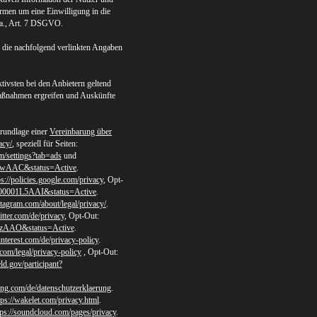
rmen um eine Einwilligung in die
. a., Art. 7 DSGVO.
f die nachfolgend verlinkten Angaben
ivsten bei den Anbietern geltend
Maßnahmen ergreifen und Auskünfte
Grundlage einer
Vereinbarung über
acy/
, speziell für Seiten:
m/settings?tab=ads
und
GnywAAC&status=Active
.
ps://policies.google.com/privacy
, Opt-
00000001L5AAI&status=Active
.
nstagram.com/about/legal/privacy/
.
witter.com/de/privacy
, Opt-Out:
ORzAAO&status=Active
.
pinterest.com/de/privacy-policy
.
com/legal/privacy-policy
, Opt-Out:
ld.gov/participant?
xing.com/de/datenschutzerklaerung
.
tps://wakelet.com/privacy.html
.
tps://soundcloud.com/pages/privacy
.