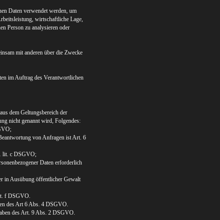
genen Daten verwendet werden, um
beitsleistung, wirtschaftliche Lage,
hen Person zu analysieren oder
emeinsam mit anderen über die Zwecke
aten im Auftrag des Verantwortlichen
 aus dem Geltungsbereich der
ng nicht genannt wird, Folgendes:
SGVO;
eantwortung von Anfragen ist Art. 6
 1 lit. c DSGVO;
ersonenbezogener Daten erforderlich
er in Ausübung öffentlicher Gewalt
lit. f DSGVO.
aben des Art 6 Abs. 4 DSGVO.
gaben des Art. 9 Abs. 2 DSGVO.