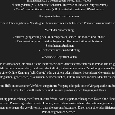
- Inhaltsdaten (z.B., Texteingaben, Fotografien, Videos).
- Nutzungsdaten (z.B., besuchte Webseiten, Interesse an Inhalten, Zugriffszeiten).
- Meta-/Kommunikationsdaten (z.B., Geräte-Informationen, IP-Adressen).
Kategorien betroffener Personen
r des Onlineangebotes (Nachfolgend bezeichnen wir die betroffenen Personen zusammenfassen
Zweck der Verarbeitung
- Zurverfügungstellung des Onlineangebotes, seiner Funktionen und Inhalte.
- Beantwortung von Kontaktanfragen und Kommunikation mit Nutzern.
- Sicherheitsmaßnahmen.
- Reichweitenmessung/Marketing
Verwendete Begrifflichkeiten
 Informationen, die sich auf eine identifizierte oder identifizierbare natürliche Person (im Fo
natürliche Person angesehen, die direkt oder indirekt, insbesondere mittels Zuordnung zu einer
 einer Online-Kennung (z.B. Cookie) oder zu einem oder mehreren besonderen Merkmalen iden
logischen, genetischen, psychischen, wirtschaftlichen, kulturellen oder sozialen Identität diese
r ohne Hilfe automatisierter Verfahren ausgeführte Vorgang oder jede solche Vorgangsreihe i
Daten. Der Begriff reicht weit und umfasst praktisch jeden Umgang mit Daten.
itung personenbezogener Daten in einer Weise, dass die personenbezogenen Daten ohne Hinzu
troffenen Person zugeordnet werden können, sofern diese zusätzlichen Informationen gesonder
 unterliegen, die gewährleisten, dass die personenbezogenen Daten nicht einer identifizierten 
Person zugewiesen werden.