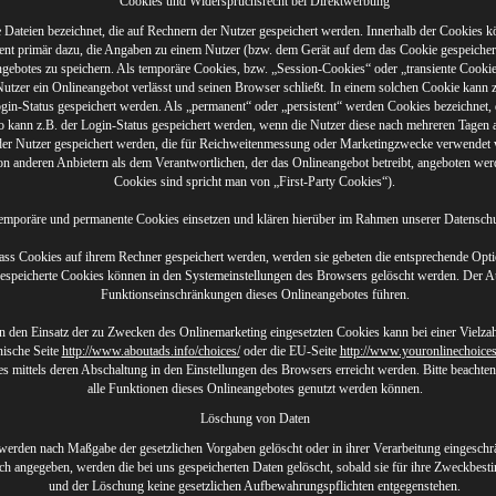
Cookies und Widerspruchsrecht bei Direktwerbung
 Dateien bezeichnet, die auf Rechnern der Nutzer gespeichert werden. Innerhalb der Cookies 
ient primär dazu, die Angaben zu einem Nutzer (bzw. dem Gerät auf dem das Cookie gespeicher
gebotes zu speichern. Als temporäre Cookies, bzw. „Session-Cookies“ oder „transiente Cookie
utzer ein Onlineangebot verlässt und seinen Browser schließt. In einem solchen Cookie kann z
gin-Status gespeichert werden. Als „permanent“ oder „persistent“ werden Cookies bezeichnet,
o kann z.B. der Login-Status gespeichert werden, wenn die Nutzer diese nach mehreren Tagen
 der Nutzer gespeichert werden, die für Reichweitenmessung oder Marketingzwecke verwendet
on anderen Anbietern als dem Verantwortlichen, der das Onlineangebot betreibt, angeboten wer
Cookies sind spricht man von „First-Party Cookies“).
emporäre und permanente Cookies einsetzen und klären hierüber im Rahmen unserer Datenschu
dass Cookies auf ihrem Rechner gespeichert werden, werden sie gebeten die entsprechende Opti
Gespeicherte Cookies können in den Systemeinstellungen des Browsers gelöscht werden. Der 
Funktionseinschränkungen dieses Onlineangebotes führen.
 den Einsatz der zu Zwecken des Onlinemarketing eingesetzten Cookies kann bei einer Vielzahl
nische Seite
http://www.aboutads.info/choices/
oder die EU-Seite
http://www.youronlinechoice
 mittels deren Abschaltung in den Einstellungen des Browsers erreicht werden. Bitte beachten 
alle Funktionen dieses Onlineangebotes genutzt werden können.
Löschung von Daten
werden nach Maßgabe der gesetzlichen Vorgaben gelöscht oder in ihrer Verarbeitung eingeschr
ch angegeben, werden die bei uns gespeicherten Daten gelöscht, sobald sie für ihre Zweckbest
und der Löschung keine gesetzlichen Aufbewahrungspflichten entgegenstehen.