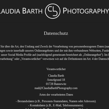
Datenschutz
t Sie über die Art, den Umfang und Zweck der Verarbeitung von personenbezogenen Daten (n
ungen sowie innerhalb unseres Onlineangebotes und der mit ihm verbundenen Webseiten, Funkt
 unser Social Media Profile auf (nachfolgend gemeinsam bezeichnet als „Onlineangebot“). Im 
„Verarbeitung“ oder „Verantwortlicher“ verweisen wir auf die Definitionen im Art. 4 der Dat
Verantwortlicher
Claudia Barth
Amselgrund 18
01728 Bannewitz
mail@ClaudiaBarthPhotography.com
Arten der verarbeiteten Daten
- Bestandsdaten (z.B., Personen-Stammdaten, Namen oder Adressen).
- Kontaktdaten (z.B., E-Mail, Telefonnummern).