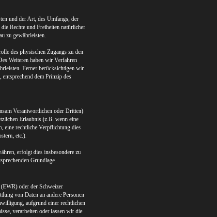
ten und der Art, des Umfangs, der
die Rechte und Freiheiten natürlicher
u zu gewährleisten.
rolle des physischen Zugangs zu den
 Des Weiteren haben wir Verfahren
leisten. Ferner berücksichtigen wir
, entsprechend dem Prinzip des
sam Verantwortlichen oder Dritten)
etzlichen Erlaubnis (z.B. wenn eine
, eine rechtliche Verpflichtung dies
tern, etc.).
hren, erfolgt dies insbesondere zu
ntsprechenden Grundlage.
s (EWR) oder der Schweizer
ttlung von Daten an andere Personen
nwilligung, aufgrund einer rechtlichen
isse, verarbeiten oder lassen wir die