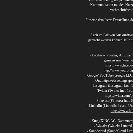
Kommunikation mit den Nutzern
vorbeschriebene
Für eine detaillierte Darstellung
Auch im Fall von Auskunftsanf
gemacht werden können. Nur die
- Facebook, -Seiten, -Gruppen
gemeinsame Verarbe
https://www.facebo
http://www.youronli
- Google/ YouTube (Google LLC,
Out:
https://adssettings.go
- Instagram (Instagram Inc.
- Twitter (Twitter Inc., 1
https://twitter.com/p
- Pinterest (Pinterest Inc
- LinkedIn (LinkedIn Ireland Un
https://www.lin
- Xing (XING AG, Dammtorstr
- Wakalet (Wakelet Limite
- Soundcloud (SoundCloud Limite