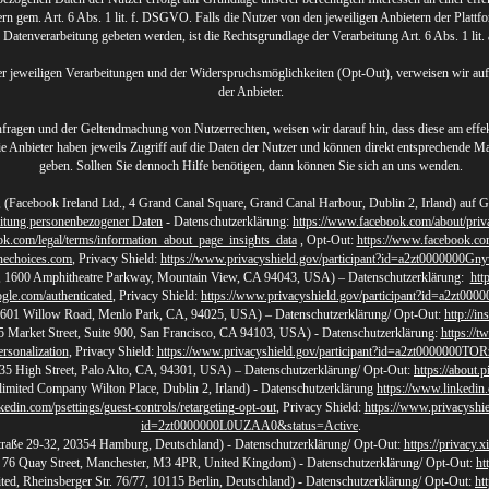
 gem. Art. 6 Abs. 1 lit. f. DSGVO. Falls die Nutzer von den jeweiligen Anbietern der Plattfo
 Datenverarbeitung gebeten werden, ist die Rechtsgrundlage der Verarbeitung Art. 6 Abs. 1 lit
 der jeweiligen Verarbeitungen und der Widerspruchsmöglichkeiten (Opt-Out), verweisen wir au
der Anbieter.
ragen und der Geltendmachung von Nutzerrechten, weisen wir darauf hin, dass diese am effekt
 Anbieter haben jeweils Zugriff auf die Daten der Nutzer und können direkt entsprechende 
geben. Sollten Sie dennoch Hilfe benötigen, dann können Sie sich an uns wenden.
, (Facebook Ireland Ltd., 4 Grand Canal Square, Grand Canal Harbour, Dublin 2, Irland) auf 
itung personenbezogener Daten
- Datenschutzerklärung:
https://www.facebook.com/about/priv
ok.com/legal/terms/information_about_page_insights_data
, Opt-Out:
https://www.facebook.co
nechoices.com
, Privacy Shield:
https://www.privacyshield.gov/participant?id=a2zt0000000
 1600 Amphitheatre Parkway, Mountain View, CA 94043, USA) – Datenschutzerklärung:
htt
ogle.com/authenticated
, Privacy Shield:
https://www.privacyshield.gov/participant?id=a2zt0
, 1601 Willow Road, Menlo Park, CA, 94025, USA) – Datenschutzerklärung/ Opt-Out:
http://i
355 Market Street, Suite 900, San Francisco, CA 94103, USA) - Datenschutzerklärung:
https://t
ersonalization
, Privacy Shield:
https://www.privacyshield.gov/participant?id=a2zt0000000T
., 635 High Street, Palo Alto, CA, 94301, USA) – Datenschutzerklärung/ Opt-Out:
https://about.
limited Company Wilton Place, Dublin 2, Irland) - Datenschutzerklärung
https://www.linkedin.
kedin.com/psettings/guest-controls/retargeting-opt-out
, Privacy Shield:
https://www.privacyshie
id=2zt0000000L0UZAA0&status=Active
.
aße 29-32, 20354 Hamburg, Deutschland) - Datenschutzerklärung/ Opt-Out:
https://privacy.
d, 76 Quay Street, Manchester, M3 4PR, United Kingdom) - Datenschutzerklärung/ Opt-Out:
ht
d, Rheinsberger Str. 76/77, 10115 Berlin, Deutschland) - Datenschutzerklärung/ Opt-Out:
ht