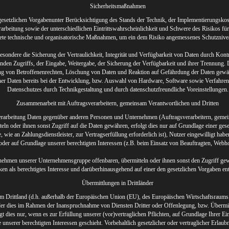
Sicherheitsmaßnahmen
esetzlichen Vorgabenunter Berücksichtigung des Stands der Technik, der Implementierungskos
beitung sowie der unterschiedlichen Eintrittswahrscheinlichkeit und Schwere des Risikos für 
ete technische und organisatorische Maßnahmen, um ein dem Risiko angemessenes Schutznivea
ndere die Sicherung der Vertraulichkeit, Integrität und Verfügbarkeit von Daten durch Kont
fenden Zugriffs, der Eingabe, Weitergabe, der Sicherung der Verfügbarkeit und ihrer Trennung.
ng von Betroffenenrechten, Löschung von Daten und Reaktion auf Gefährdung der Daten gewähr
er Daten bereits bei der Entwicklung, bzw. Auswahl von Hardware, Software sowie Verfahren
Datenschutzes durch Technikgestaltung und durch datenschutzfreundliche Voreinstellungen.
Zusammenarbeit mit Auftragsverarbeitern, gemeinsam Verantwortlichen und Dritten
rarbeitung Daten gegenüber anderen Personen und Unternehmen (Auftragsverarbeitern, gemein
tteln oder ihnen sonst Zugriff auf die Daten gewähren, erfolgt dies nur auf Grundlage einer ges
 wie an Zahlungsdienstleister, zur Vertragserfüllung erforderlich ist), Nutzer eingewilligt haben
oder auf Grundlage unserer berechtigten Interessen (z.B. beim Einsatz von Beauftragten, Webhos
ehmen unserer Unternehmensgruppe offenbaren, übermitteln oder ihnen sonst den Zugriff gewä
en als berechtigtes Interesse und darüberhinausgehend auf einer den gesetzlichen Vorgaben e
Übermittlungen in Drittländer
em Drittland (d.h. außerhalb der Europäischen Union (EU), des Europäischen Wirtschaftsraum
der dies im Rahmen der Inanspruchnahme von Diensten Dritter oder Offenlegung, bzw. Übermi
t dies nur, wenn es zur Erfüllung unserer (vor)vertraglichen Pflichten, auf Grundlage Ihrer Ei
unserer berechtigten Interessen geschieht. Vorbehaltlich gesetzlicher oder vertraglicher Erlaubn