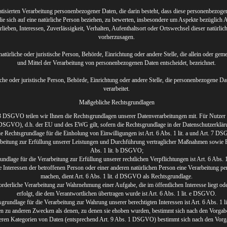
matisierten Verarbeitung personenbezogener Daten, die darin besteht, dass diese personenbezo
ie sich auf eine natürliche Person beziehen, zu bewerten, insbesondere um Aspekte bezüglich Ar
lieben, Interessen, Zuverlässigkeit, Verhalten, Aufenthaltsort oder Ortswechsel dieser natürlic
vorherzusagen.
natürliche oder juristische Person, Behörde, Einrichtung oder andere Stelle, die allein oder g
und Mittel der Verarbeitung von personenbezogenen Daten entscheidet, bezeichnet.
liche oder juristische Person, Behörde, Einrichtung oder andere Stelle, die personenbezogene D
verarbeitet.
Maßgebliche Rechtsgrundlagen
 DSGVO teilen wir Ihnen die Rechtsgrundlagen unserer Datenverarbeitungen mit. Für Nutzer
GVO), d.h. der EU und des EWG gilt, sofern die Rechtsgrundlage in der Datenschutzerkläru
e Rechtsgrundlage für die Einholung von Einwilligungen ist Art. 6 Abs. 1 lit. a und Art. 7 D
rbeitung zur Erfüllung unserer Leistungen und Durchführung vertraglicher Maßnahmen sowie B
Abs. 1 lit. b DSGVO;
undlage für die Verarbeitung zur Erfüllung unserer rechtlichen Verpflichtungen ist Art. 6 Abs.
e Interessen der betroffenen Person oder einer anderen natürlichen Person eine Verarbeitung p
machen, dient Art. 6 Abs. 1 lit. d DSGVO als Rechtsgrundlage.
orderliche Verarbeitung zur Wahrnehmung einer Aufgabe, die im öffentlichen Interesse liegt od
erfolgt, die dem Verantwortlichen übertragen wurde ist Art. 6 Abs. 1 lit. e DSGVO.
grundlage für die Verarbeitung zur Wahrung unserer berechtigten Interessen ist Art. 6 Abs. 1 
en zu anderen Zwecken als denen, zu denen sie ehoben wurden, bestimmt sich nach den Vorg
eren Kategorien von Daten (entsprechend Art. 9 Abs. 1 DSGVO) bestimmt sich nach den Vor