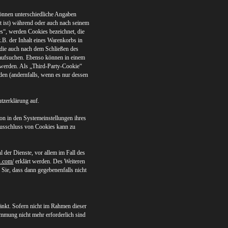
können unterschiedliche Angaben
t ist) während oder auch nach seinem
s“, werden Cookies bezeichnet, die
.B. der Inhalt eines Warenkorbs in
 die auch nach dem Schließen des
 aufsuchen. Ebenso können in einem
 werden. Als „Third-Party-Cookie“
den (andernfalls, wenn es nur dessen
tzerklärung auf.
on in den Systemeinstellungen ihres
Ausschluss von Cookies kann zu
 der Dienste, vor allem im Fall des
s.com/
erklärt werden. Des Weiteren
Sie, dass dann gegebenenfalls nicht
änkt. Sofern nicht im Rahmen dieser
immung nicht mehr erforderlich sind