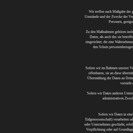
Wir treffen nach Maßgabe der g
Umstände und der Zwecke der Verar
Personen, geeign
Zu den Maßnahmen gehören insbeso
Daten, als auch des sie betref
eingerichtet, die eine Wahrnehmu
den Schutz personenbezogen
Sofern wir im Rahmen unserer Ve
offenbaren, sie an diese übermi
Übermittlung der Daten an Dritte,
vorsieht 
Sofern wir Daten anderen Untern
administrativen Zweck
Sofern wir Daten in ein
Eidgenossenschaft) verarbeiten o
oder Unternehmen geschieht, erfolg
Verpflichtung oder auf Grundlage 